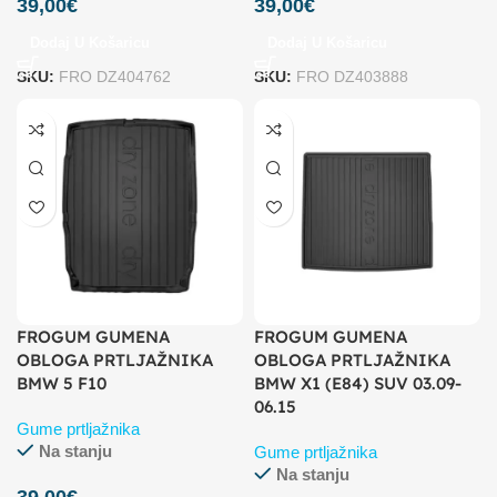
39,00
€
39,00
€
Dodaj U Košaricu
Dodaj U Košaricu
SKU:
FRO DZ404762
SKU:
FRO DZ403888
FROGUM GUMENA
FROGUM GUMENA
OBLOGA PRTLJAŽNIKA
OBLOGA PRTLJAŽNIKA
BMW 5 F10
BMW X1 (E84) SUV 03.09-
06.15
Gume prtljažnika
Na stanju
Gume prtljažnika
Na stanju