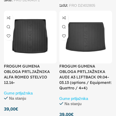
SKU:
FRO DZ404571
SKU:
FRO DZ402805
FROGUM GUMENA
FROGUM GUMENA
OBLOGA PRTLJAŽNIKA
OBLOGA PRTLJAŽNIKA
ALFA ROMEO STELVIO
AUDI A3 LIFTBACK 09.04-
12.16-
03.13 (options / Equipment:
Quattro / 4×4)
Gume prtljažnika
Na stanju
Gume prtljažnika
Na stanju
39,00
€
39,00
€