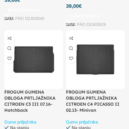
39,00
€
39,00
€
Dodaj U Košaricu
Dodaj U Košaricu
SKU:
FRO DZ403840
SKU:
FRO DZ403529
FROGUM GUMENA
FROGUM GUMENA
OBLOGA PRTLJAŽNIKA
OBLOGA PRTLJAŽNIKA
CITROEN C3 III 07.16-
CITROEN C4 PICASSO II
Hatchback
02.13- Minivan
Gume prtljažnika
Gume prtljažnika
Na stanju
Na stanju