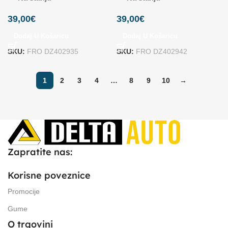
39,00
€
39,00
€
Dodaj U Košaricu
Dodaj U Košaricu
SKU:
FRO DZ402935
SKU:
FRO DZ402942
1
2
3
4
…
8
9
10
→
Zapratite nas:
Korisne poveznice
Promocije
Gume
O trgovini