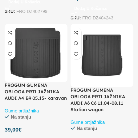
Dodaj U Košaricu
Dodaj U Košaricu
SKU:
FRO DZ402799
SKU:
FRO DZ404243
FROGUM GUMENA
FROGUM GUMENA
OBLOGA PRTLJAŽNIKA
OBLOGA PRTLJAŽNIKA
AUDI A4 B9 05.15- karavan
AUDI A6 C6 11.04-08.11
Station wagon
Gume prtljažnika
Na stanju
Gume prtljažnika
Na stanju
39,00
€