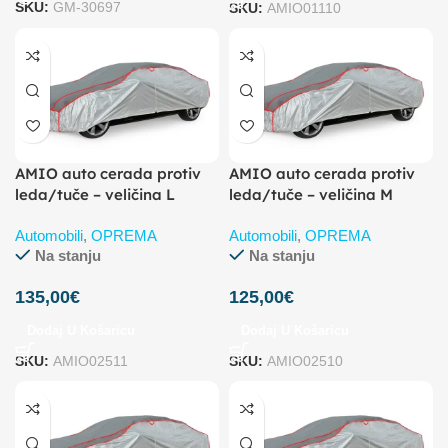
SKU:
GM-30697
SKU:
AMIO01110
AMIO auto cerada protiv
AMIO auto cerada protiv
leda/tuče – veličina L
leda/tuče – veličina M
Automobili
,
OPREMA
Automobili
,
OPREMA
Na stanju
Na stanju
135,00
€
125,00
€
Dodaj U Košaricu
Dodaj U Košaricu
SKU:
AMIO02511
SKU:
AMIO02510