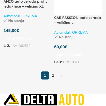
AMIO auto cerada protiv
leda/tuče – veličina XL
Automobili
,
OPREMA
CAR PASSION auto cerada
Na stanju
– veličina L
145,00
€
Automobili
,
OPREMA
Na stanju
Dodaj U Košaricu
SKU:
AMIO02512
60,00
€
Dodaj U Košaricu
SKU:
CRP10021
1
2
→