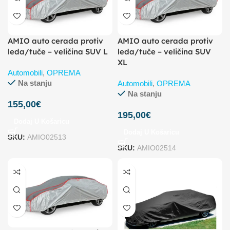
AMIO auto cerada protiv
AMIO auto cerada protiv
leda/tuče – veličina SUV L
leda/tuče – veličina SUV
XL
Automobili
,
OPREMA
Na stanju
Automobili
,
OPREMA
Na stanju
155,00
€
195,00
€
Dodaj U Košaricu
Dodaj U Košaricu
SKU:
AMIO02513
SKU:
AMIO02514