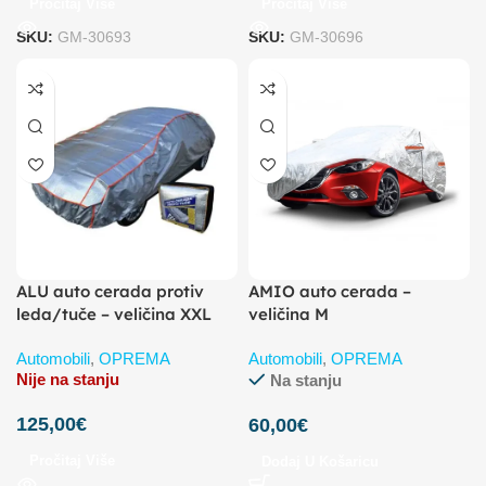
Pročitaj Više
Pročitaj Više
SKU:
GM-30693
SKU:
GM-30696
ALU auto cerada protiv
AMIO auto cerada –
leda/tuče – veličina XXL
veličina M
Automobili
,
OPREMA
Automobili
,
OPREMA
Nije na stanju
Na stanju
125,00
€
60,00
€
Pročitaj Više
Dodaj U Košaricu