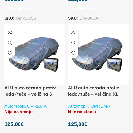
Pročitaj Više
Pročitaj Više
SKU:
GM-30695
SKU:
GM-30694
ALU auto cerada protiv
ALU auto cerada protiv
leda/tuče – veličina S
leda/tuče – veličina XL
Automobili
,
OPREMA
Automobili
,
OPREMA
Nije na stanju
Nije na stanju
125,00
€
125,00
€