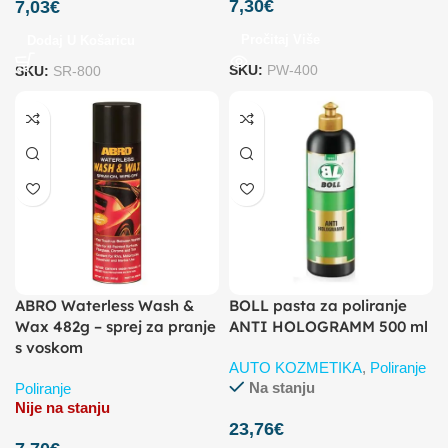
7,30
€
7,03
€
Pročitaj Više
Dodaj U Košaricu
SKU:
PW-400
SKU:
SR-800
ABRO Waterless Wash &
BOLL pasta za poliranje
Wax 482g – sprej za pranje
ANTI HOLOGRAMM 500 ml
s voskom
AUTO KOZMETIKA
,
Poliranje
Na stanju
Poliranje
Nije na stanju
23,76
€