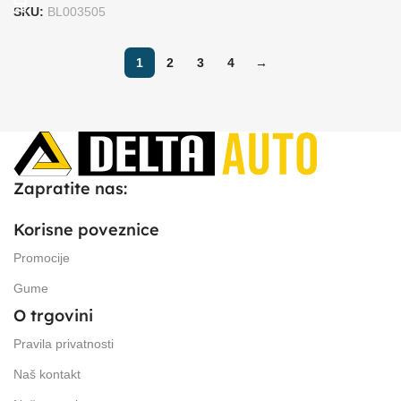
SKU:
BL003505
1
2
3
4
→
Zapratite nas:
Korisne poveznice
Promocije
Gume
O trgovini
Pravila privatnosti
Naš kontakt