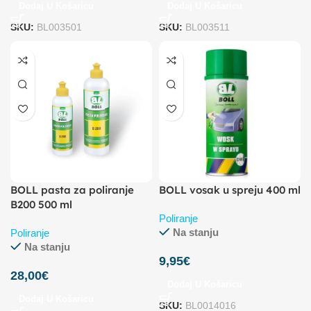
Dodaj U Košaricu
Dodaj U Košaricu
SKU:
BL003501
SKU:
BL003511
BOLL pasta za poliranje
BOLL vosak u spreju 400 ml
B200 500 ml
Poliranje
Na stanju
Poliranje
Na stanju
9,95
€
28,00
€
Dodaj U Košaricu
Dodaj U Košaricu
SKU:
BL0014016