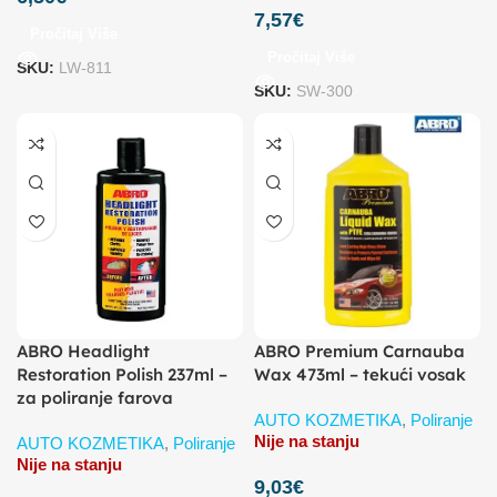
7,57
€
Pročitaj Više
Pročitaj Više
SKU:
LW-811
SKU:
SW-300
ABRO Headlight
ABRO Premium Carnauba
Restoration Polish 237ml –
Wax 473ml – tekući vosak
za poliranje farova
AUTO KOZMETIKA
,
Poliranje
Nije na stanju
AUTO KOZMETIKA
,
Poliranje
Nije na stanju
9,03
€