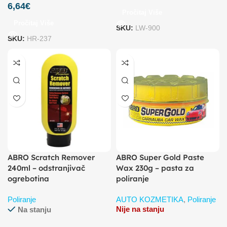
6,64
€
Pročitaj Više
Pročitaj Više
SKU:
LW-900
SKU:
HR-237
ABRO Scratch Remover
ABRO Super Gold Paste
240ml – odstranjivač
Wax 230g – pasta za
ogrebotina
poliranje
Poliranje
AUTO KOZMETIKA
,
Poliranje
Nije na stanju
Na stanju