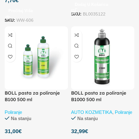
7,70
€
Dodaj U Košaricu
Pročitaj Više
SKU:
BL0035122
SKU:
WW-606
BOLL pasta za poliranje
BOLL pasta za poliranje
B100 500 ml
B1000 500 ml
Poliranje
AUTO KOZMETIKA
,
Poliranje
Na stanju
Na stanju
31,00
€
32,99
€