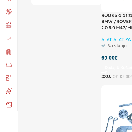
ROOKS alat z
BMW /ROVER
2.0 3.0 M47/M
ALAT
,
ALAT Z
Na stanju
69,00
€
Dodaj U Košar
SKU:
OK-02.30