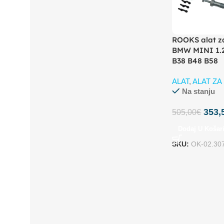
ROOKS alat z
BMW MINI 1.2 
B38 B48 B58
ALAT
,
ALAT Z
Na stanju
353,
505,00
€
Dodaj U Košar
SKU:
OK-02.30