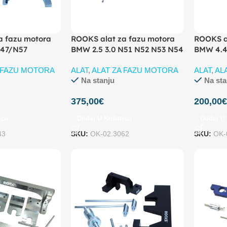
a fazu motora
ROOKS alat za fazu motora
ROOKS a
N47/N57
BMW 2.5 3.0 N51 N52 N53 N54
BMW 4.4
A FAZU MOTORA
ALAT
,
ALAT ZA FAZU MOTORA
ALAT
,
AL
Na stanju
Na sta
375,00
€
200,00
icu
Dodaj U Košaricu
Dodaj U
43
SKU:
OK-02.3062
SKU:
OK-