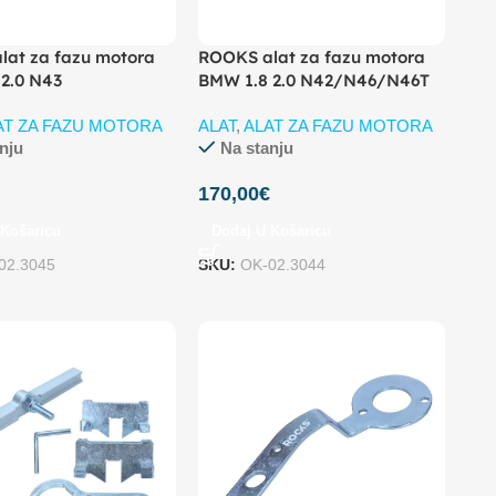
lat za fazu motora
ROOKS alat za fazu motora
2.0 N43
BMW 1.8 2.0 N42/N46/N46T
AT ZA FAZU MOTORA
ALAT
,
ALAT ZA FAZU MOTORA
nju
Na stanju
€
170,00
€
 Košaricu
Dodaj U Košaricu
02.3045
SKU:
OK-02.3044