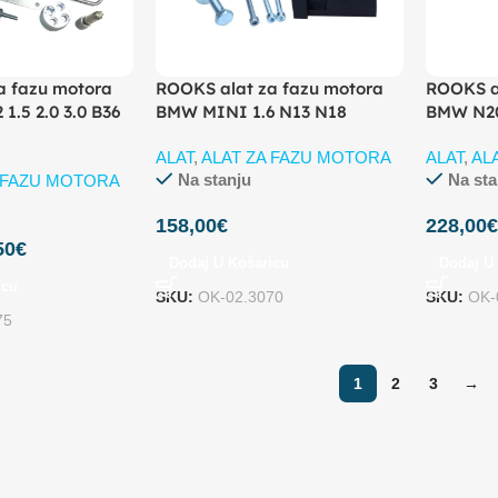
a fazu motora
ROOKS alat za fazu motora
ROOKS a
1.5 2.0 3.0 B36
BMW MINI 1.6 N13 N18
BMW N20
ALAT
,
ALAT ZA FAZU MOTORA
ALAT
,
AL
Na stanju
Na sta
A FAZU MOTORA
158,00
€
228,00
50
€
Dodaj U Košaricu
Dodaj U
icu
SKU:
OK-02.3070
SKU:
OK-
75
1
2
3
→