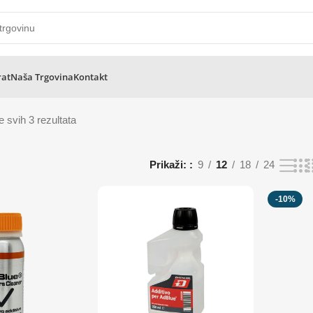
rat
Naša Trgovina
Kontakt
e svih 3 rezultata
Prikaži:
9
12
18
24
-10%