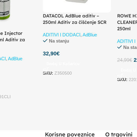
DATACOL AdBlue aditiv –
ROWE H
250ml Aditiv za čišćenje SCR
CLEANER 
250ml
e Injector
ADITIVI I DODACI
,
AdBlue
ml Aditiv za
Na stanju
ADITIVI 
Na sta
32,90
€
ACI
,
AdBlue
2
24,99
€
Dodaj U Košaricu
Dodaj U
SKU:
Z350500
SKU:
220
91CLI
Korisne poveznice
O trgovini