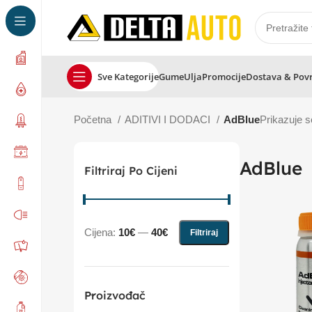
Sve Kategorije
Gume
Ulja
Promocije
Dostava & Pov
Početna
ADITIVI I DODACI
AdBlue
Prikazuje s
AdBlue
Filtriraj Po Cijeni
Cijena:
10€
—
40€
Filtriraj
Proizvođač