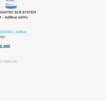
IGHTEC SCR SYSTEM
– AdBlue aditiv
I DODACI
,
AdBlue
nju
2,49
€
 Košaricu
17-0002-99